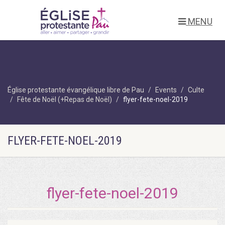
MENU
Église protestante évangélique libre de Pau
Events
Culte
Fête de Noël (+Repas de Noël)
flyer-fete-noel-2019
FLYER-FETE-NOEL-2019
flyer-fete-noel-2019