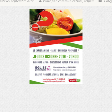
sté le7 septembre 2019
Posté par: communication_eelpau
Catég