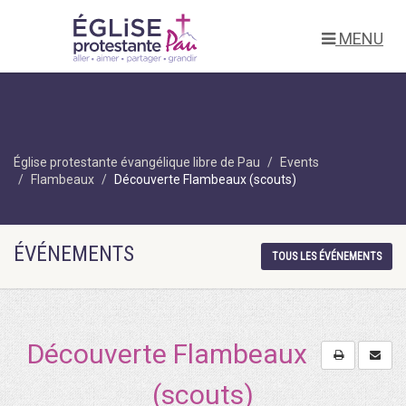
MENU
Église protestante évangélique libre de Pau
Events
Flambeaux
Découverte Flambeaux (scouts)
ÉVÉNEMENTS
TOUS LES ÉVÉNEMENTS
Découverte Flambeaux
(scouts)