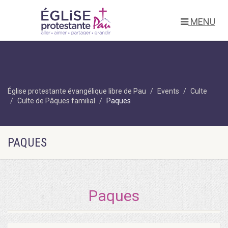
MENU
Église protestante évangélique libre de Pau
Events
Culte
Culte de Pâques familial
Paques
PAQUES
Paques