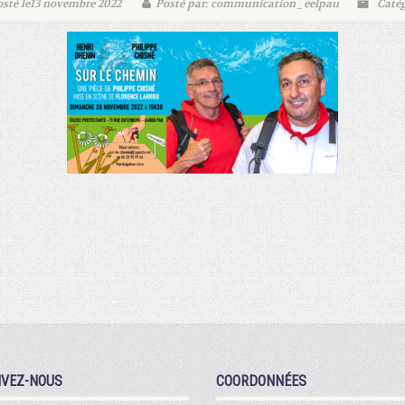
sté le13 novembre 2022
Posté par: communication_eelpau
Catég
IVEZ-NOUS
COORDONNÉES